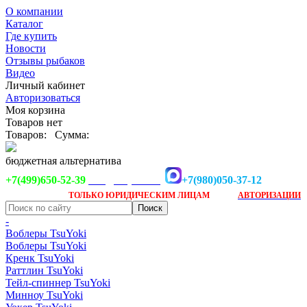
О компании
Каталог
Где купить
Новости
Отзывы рыбаков
Видео
Личный кабинет
Авторизоваться
Моя корзина
Товаров нет
Товаров:
Сумма:
бюджетная альтернатива
+7(499)650-52-39
+7(980)050-37-12
info@tsuyoki.ru
Заказ доступен
после
ТОЛЬКО
ЮРИДИЧЕСКИМ ЛИЦАМ
АВТОРИЗАЦИИ
-
Воблеры TsuYoki
Воблеры TsuYoki
Кренк TsuYoki
Раттлин TsuYoki
Тейл-спиннер TsuYoki
Минноу TsuYoki