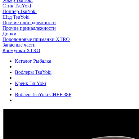
Уокер TsuYoki
Стик TsuYoki
Поппер TsuYoki
Шэд TsuYoki
Прочие принадлежности
Прочие принадлежности
Донки
Поролоновые приманки XTRO
Запасные части
Кормушки XTRO
Каталог Рыбалка
Воблеры TsuYoki
Кренк TsuYoki
Воблер TsuYoki CHEF 38F