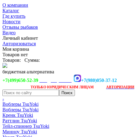
О компании
Каталог
Где купить
Новости
Отзывы рыбаков
Видео
Личный кабинет
Авторизоваться
Моя корзина
Товаров нет
Товаров:
Сумма:
бюджетная альтернатива
+7(499)650-52-39
+7(980)050-37-12
info@tsuyoki.ru
Заказ доступен
после
ТОЛЬКО
ЮРИДИЧЕСКИМ ЛИЦАМ
АВТОРИЗАЦИИ
-
Воблеры TsuYoki
Воблеры TsuYoki
Кренк TsuYoki
Раттлин TsuYoki
Тейл-спиннер TsuYoki
Минноу TsuYoki