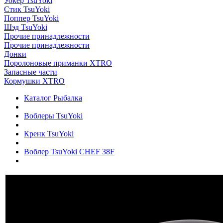
Уокер TsuYoki
Стик TsuYoki
Поппер TsuYoki
Шэд TsuYoki
Прочие принадлежности
Прочие принадлежности
Донки
Поролоновые приманки XTRO
Запасные части
Кормушки XTRO
Каталог Рыбалка
Воблеры TsuYoki
Кренк TsuYoki
Воблер TsuYoki CHEF 38F