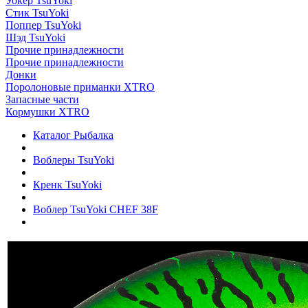
Уокер TsuYoki
Стик TsuYoki
Поппер TsuYoki
Шэд TsuYoki
Прочие принадлежности
Прочие принадлежности
Донки
Поролоновые приманки XTRO
Запасные части
Кормушки XTRO
Каталог Рыбалка
Воблеры TsuYoki
Кренк TsuYoki
Воблер TsuYoki CHEF 38F