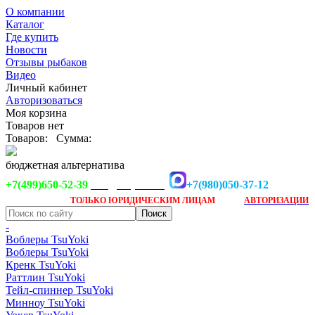
О компании
Каталог
Где купить
Новости
Отзывы рыбаков
Видео
Личный кабинет
Авторизоваться
Моя корзина
Товаров нет
Товаров:
Сумма:
бюджетная альтернатива
+7(499)650-52-39
+7(980)050-37-12
info@tsuyoki.ru
Заказ доступен
после
ТОЛЬКО
ЮРИДИЧЕСКИМ ЛИЦАМ
АВТОРИЗАЦИИ
-
Воблеры TsuYoki
Воблеры TsuYoki
Кренк TsuYoki
Раттлин TsuYoki
Тейл-спиннер TsuYoki
Минноу TsuYoki