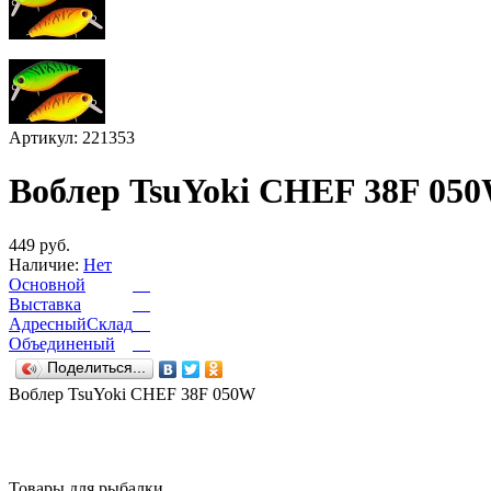
Артикул: 221353
Воблер TsuYoki CHEF 38F 05
449 руб.
Наличие:
Нет
Основной
Выставка
АдресныйСклад
Объединеный
Поделиться...
Воблер TsuYoki CHEF 38F 050W
Товары для рыбалки