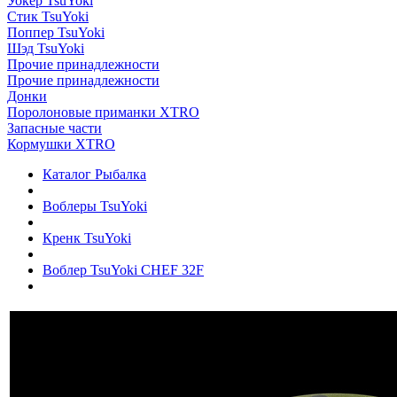
Уокер TsuYoki
Стик TsuYoki
Поппер TsuYoki
Шэд TsuYoki
Прочие принадлежности
Прочие принадлежности
Донки
Поролоновые приманки XTRO
Запасные части
Кормушки XTRO
Каталог Рыбалка
Воблеры TsuYoki
Кренк TsuYoki
Воблер TsuYoki CHEF 32F