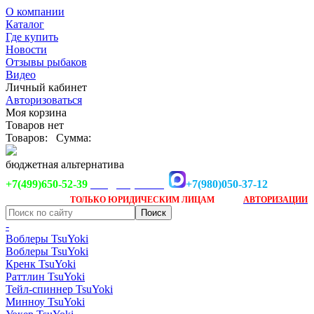
О компании
Каталог
Где купить
Новости
Отзывы рыбаков
Видео
Личный кабинет
Авторизоваться
Моя корзина
Товаров нет
Товаров:
Сумма:
бюджетная альтернатива
+7(499)650-52-39
+7(980)050-37-12
info@tsuyoki.ru
Заказ доступен
после
ТОЛЬКО
ЮРИДИЧЕСКИМ ЛИЦАМ
АВТОРИЗАЦИИ
-
Воблеры TsuYoki
Воблеры TsuYoki
Кренк TsuYoki
Раттлин TsuYoki
Тейл-спиннер TsuYoki
Минноу TsuYoki