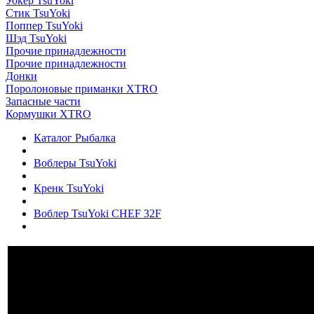
Уокер TsuYoki
Стик TsuYoki
Поппер TsuYoki
Шэд TsuYoki
Прочие принадлежности
Прочие принадлежности
Донки
Поролоновые приманки XTRO
Запасные части
Кормушки XTRO
Каталог Рыбалка
Воблеры TsuYoki
Кренк TsuYoki
Воблер TsuYoki CHEF 32F