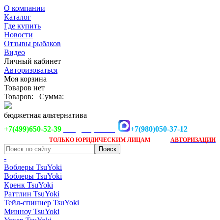
О компании
Каталог
Где купить
Новости
Отзывы рыбаков
Видео
Личный кабинет
Авторизоваться
Моя корзина
Товаров нет
Товаров:
Сумма:
бюджетная альтернатива
+7(499)650-52-39
+7(980)050-37-12
info@tsuyoki.ru
Заказ доступен
после
ТОЛЬКО
ЮРИДИЧЕСКИМ ЛИЦАМ
АВТОРИЗАЦИИ
-
Воблеры TsuYoki
Воблеры TsuYoki
Кренк TsuYoki
Раттлин TsuYoki
Тейл-спиннер TsuYoki
Минноу TsuYoki