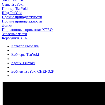
Уокер TsuYoki
Стик TsuYoki
Поппер TsuYoki
Шэд TsuYoki
Прочие принадлежности
Прочие принадлежности
Донки
Поролоновые приманки XTRO
Запасные части
Кормушки XTRO
Каталог Рыбалка
Воблеры TsuYoki
Кренк TsuYoki
Воблер TsuYoki CHEF 32F