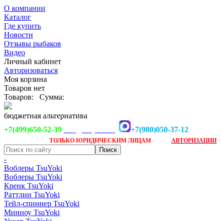
О компании
Каталог
Где купить
Новости
Отзывы рыбаков
Видео
Личный кабинет
Авторизоваться
Моя корзина
Товаров нет
Товаров:
Сумма:
бюджетная альтернатива
+7(499)650-52-39
+7(980)050-37-12
info@tsuyoki.ru
Заказ доступен
после
ТОЛЬКО
ЮРИДИЧЕСКИМ ЛИЦАМ
АВТОРИЗАЦИИ
-
Воблеры TsuYoki
Воблеры TsuYoki
Кренк TsuYoki
Раттлин TsuYoki
Тейл-спиннер TsuYoki
Минноу TsuYoki