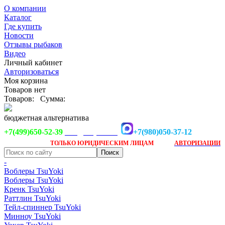
О компании
Каталог
Где купить
Новости
Отзывы рыбаков
Видео
Личный кабинет
Авторизоваться
Моя корзина
Товаров нет
Товаров:
Сумма:
бюджетная альтернатива
+7(499)650-52-39
+7(980)050-37-12
info@tsuyoki.ru
Заказ доступен
после
ТОЛЬКО
ЮРИДИЧЕСКИМ ЛИЦАМ
АВТОРИЗАЦИИ
-
Воблеры TsuYoki
Воблеры TsuYoki
Кренк TsuYoki
Раттлин TsuYoki
Тейл-спиннер TsuYoki
Минноу TsuYoki