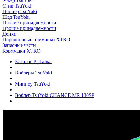
Уокер TsuYoki
Стик TsuYoki
Поппер TsuYoki
Шэд TsuYoki
Прочие принадлежности
Прочие принадлежности
Донки
Поролоновые приманки XTRO
Запасные части
Кормушки XTRO
Каталог Рыбалка
Воблеры TsuYoki
Минноу TsuYoki
Воблер TsuYoki CHANCE MR 130SP