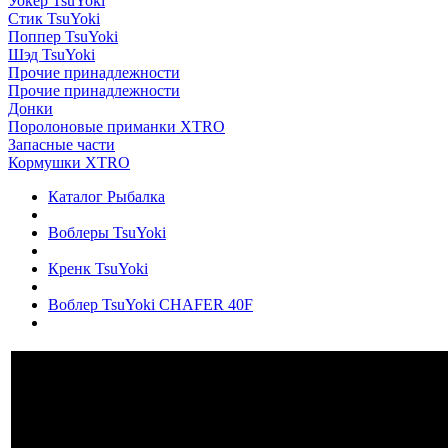
Уокер TsuYoki
Стик TsuYoki
Поппер TsuYoki
Шэд TsuYoki
Прочие принадлежности
Прочие принадлежности
Донки
Поролоновые приманки XTRO
Запасные части
Кормушки XTRO
Каталог Рыбалка
Воблеры TsuYoki
Кренк TsuYoki
Воблер TsuYoki CHAFER 40F