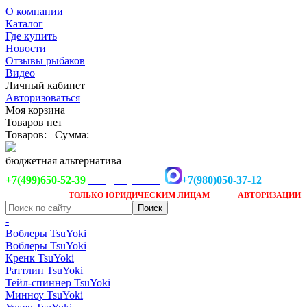
О компании
Каталог
Где купить
Новости
Отзывы рыбаков
Видео
Личный кабинет
Авторизоваться
Моя корзина
Товаров нет
Товаров:
Сумма:
бюджетная альтернатива
+7(499)650-52-39
+7(980)050-37-12
info@tsuyoki.ru
Заказ доступен
после
ТОЛЬКО
ЮРИДИЧЕСКИМ ЛИЦАМ
АВТОРИЗАЦИИ
-
Воблеры TsuYoki
Воблеры TsuYoki
Кренк TsuYoki
Раттлин TsuYoki
Тейл-спиннер TsuYoki
Минноу TsuYoki