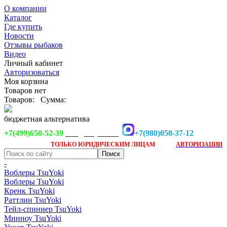
О компании
Каталог
Где купить
Новости
Отзывы рыбаков
Видео
Личный кабинет
Авторизоваться
Моя корзина
Товаров нет
Товаров:
Сумма:
бюджетная альтернатива
+7(499)650-52-39
+7(980)050-37-12
info@tsuyoki.ru
Заказ доступен
после
ТОЛЬКО
ЮРИДИЧЕСКИМ ЛИЦАМ
АВТОРИЗАЦИИ
-
Воблеры TsuYoki
Воблеры TsuYoki
Кренк TsuYoki
Раттлин TsuYoki
Тейл-спиннер TsuYoki
Минноу TsuYoki