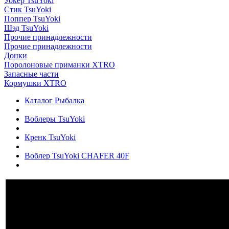
Уокер TsuYoki
Стик TsuYoki
Поппер TsuYoki
Шэд TsuYoki
Прочие принадлежности
Прочие принадлежности
Донки
Поролоновые приманки XTRO
Запасные части
Кормушки XTRO
Каталог Рыбалка
Воблеры TsuYoki
Кренк TsuYoki
Воблер TsuYoki CHAFER 40F