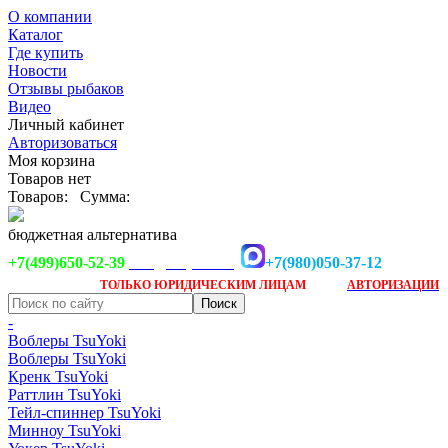
О компании
Каталог
Где купить
Новости
Отзывы рыбаков
Видео
Личный кабинет
Авторизоваться
Моя корзина
Товаров нет
Товаров:
Сумма:
бюджетная альтернатива
+7(499)650-52-39
+7(980)050-37-12
info@tsuyoki.ru
Заказ доступен
после
ТОЛЬКО
ЮРИДИЧЕСКИМ ЛИЦАМ
АВТОРИЗАЦИИ
-
Воблеры TsuYoki
Воблеры TsuYoki
Кренк TsuYoki
Раттлин TsuYoki
Тейл-спиннер TsuYoki
Минноу TsuYoki