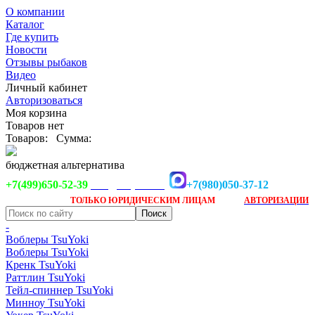
О компании
Каталог
Где купить
Новости
Отзывы рыбаков
Видео
Личный кабинет
Авторизоваться
Моя корзина
Товаров нет
Товаров:
Сумма:
бюджетная альтернатива
+7(499)650-52-39
+7(980)050-37-12
info@tsuyoki.ru
Заказ доступен
после
ТОЛЬКО
ЮРИДИЧЕСКИМ ЛИЦАМ
АВТОРИЗАЦИИ
-
Воблеры TsuYoki
Воблеры TsuYoki
Кренк TsuYoki
Раттлин TsuYoki
Тейл-спиннер TsuYoki
Минноу TsuYoki