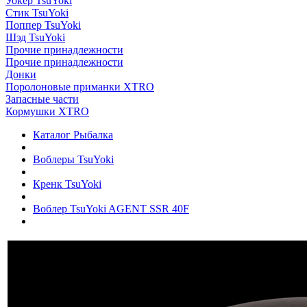
Уокер TsuYoki
Стик TsuYoki
Поппер TsuYoki
Шэд TsuYoki
Прочие принадлежности
Прочие принадлежности
Донки
Поролоновые приманки XTRO
Запасные части
Кормушки XTRO
Каталог Рыбалка
Воблеры TsuYoki
Кренк TsuYoki
Воблер TsuYoki AGENT SSR 40F