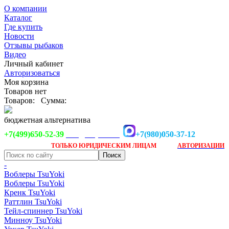
О компании
Каталог
Где купить
Новости
Отзывы рыбаков
Видео
Личный кабинет
Авторизоваться
Моя корзина
Товаров нет
Товаров:
Сумма:
бюджетная альтернатива
+7(499)650-52-39
+7(980)050-37-12
info@tsuyoki.ru
Заказ доступен
после
ТОЛЬКО
ЮРИДИЧЕСКИМ ЛИЦАМ
АВТОРИЗАЦИИ
-
Воблеры TsuYoki
Воблеры TsuYoki
Кренк TsuYoki
Раттлин TsuYoki
Тейл-спиннер TsuYoki
Минноу TsuYoki