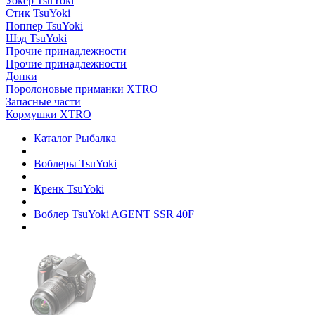
Уокер TsuYoki
Стик TsuYoki
Поппер TsuYoki
Шэд TsuYoki
Прочие принадлежности
Прочие принадлежности
Донки
Поролоновые приманки XTRO
Запасные части
Кормушки XTRO
Каталог Рыбалка
Воблеры TsuYoki
Кренк TsuYoki
Воблер TsuYoki AGENT SSR 40F