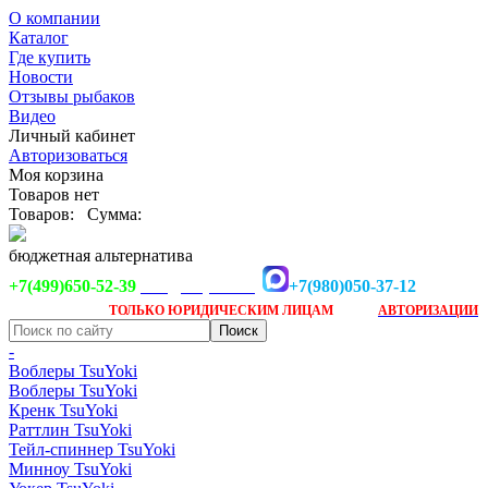
О компании
Каталог
Где купить
Новости
Отзывы рыбаков
Видео
Личный кабинет
Авторизоваться
Моя корзина
Товаров нет
Товаров:
Сумма:
бюджетная альтернатива
+7(499)650-52-39
+7(980)050-37-12
info@tsuyoki.ru
Заказ доступен
после
ТОЛЬКО
ЮРИДИЧЕСКИМ ЛИЦАМ
АВТОРИЗАЦИИ
-
Воблеры TsuYoki
Воблеры TsuYoki
Кренк TsuYoki
Раттлин TsuYoki
Тейл-спиннер TsuYoki
Минноу TsuYoki