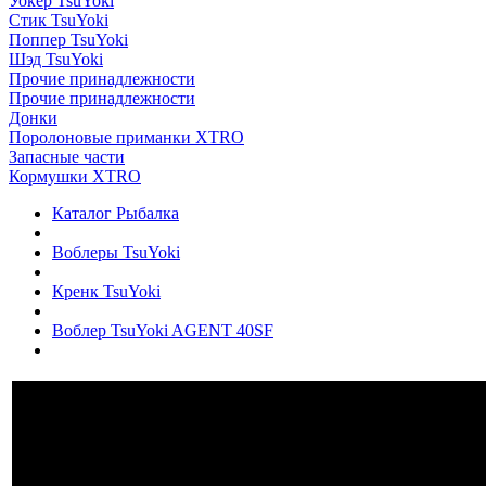
Уокер TsuYoki
Стик TsuYoki
Поппер TsuYoki
Шэд TsuYoki
Прочие принадлежности
Прочие принадлежности
Донки
Поролоновые приманки XTRO
Запасные части
Кормушки XTRO
Каталог Рыбалка
Воблеры TsuYoki
Кренк TsuYoki
Воблер TsuYoki AGENT 40SF