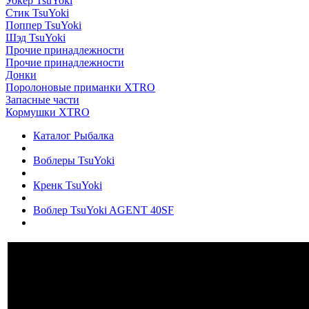
Уокер TsuYoki
Стик TsuYoki
Поппер TsuYoki
Шэд TsuYoki
Прочие принадлежности
Прочие принадлежности
Донки
Поролоновые приманки XTRO
Запасные части
Кормушки XTRO
Каталог Рыбалка
Воблеры TsuYoki
Кренк TsuYoki
Воблер TsuYoki AGENT 40SF