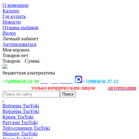
О компании
Каталог
Где купить
Новости
Отзывы рыбаков
Видео
Личный кабинет
Авторизоваться
Моя корзина
Товаров нет
Товаров:
Сумма:
бюджетная альтернатива
+7(499)650-52-39
+7(980)050-37-12
info@tsuyoki.ru
Заказ доступен
после
ТОЛЬКО
ЮРИДИЧЕСКИМ ЛИЦАМ
АВТОРИЗАЦИИ
-
Воблеры TsuYoki
Воблеры TsuYoki
Кренк TsuYoki
Раттлин TsuYoki
Тейл-спиннер TsuYoki
Минноу TsuYoki