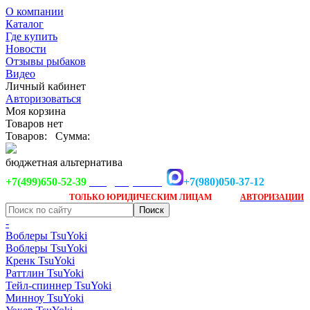
О компании
Каталог
Где купить
Новости
Отзывы рыбаков
Видео
Личный кабинет
Авторизоваться
Моя корзина
Товаров нет
Товаров:
Сумма:
бюджетная альтернатива
+7(499)650-52-39
+7(980)050-37-12
info@tsuyoki.ru
Заказ доступен
после
ТОЛЬКО
ЮРИДИЧЕСКИМ ЛИЦАМ
АВТОРИЗАЦИИ
-
Воблеры TsuYoki
Воблеры TsuYoki
Кренк TsuYoki
Раттлин TsuYoki
Тейл-спиннер TsuYoki
Минноу TsuYoki