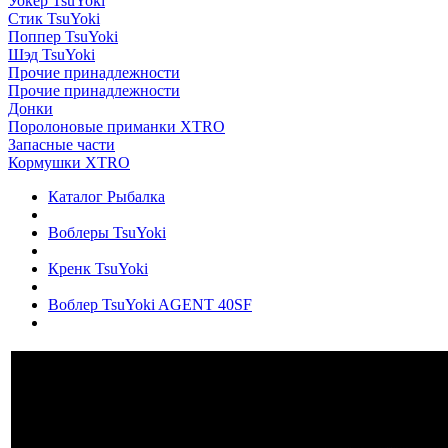
Уокер TsuYoki
Стик TsuYoki
Поппер TsuYoki
Шэд TsuYoki
Прочие принадлежности
Прочие принадлежности
Донки
Поролоновые приманки XTRO
Запасные части
Кормушки XTRO
Каталог Рыбалка
Воблеры TsuYoki
Кренк TsuYoki
Воблер TsuYoki AGENT 40SF