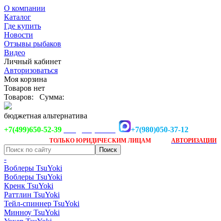
О компании
Каталог
Где купить
Новости
Отзывы рыбаков
Видео
Личный кабинет
Авторизоваться
Моя корзина
Товаров нет
Товаров:
Сумма:
бюджетная альтернатива
+7(499)650-52-39
+7(980)050-37-12
info@tsuyoki.ru
Заказ доступен
после
ТОЛЬКО
ЮРИДИЧЕСКИМ ЛИЦАМ
АВТОРИЗАЦИИ
-
Воблеры TsuYoki
Воблеры TsuYoki
Кренк TsuYoki
Раттлин TsuYoki
Тейл-спиннер TsuYoki
Минноу TsuYoki