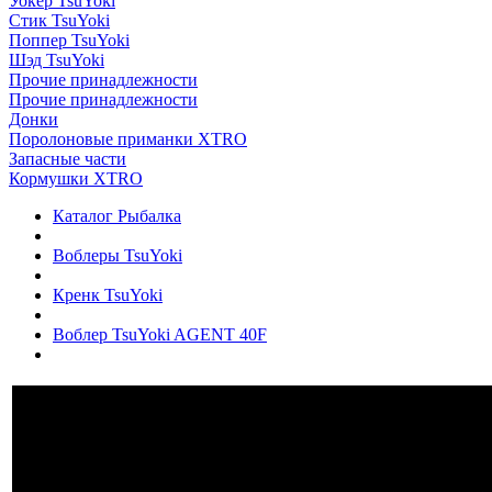
Уокер TsuYoki
Стик TsuYoki
Поппер TsuYoki
Шэд TsuYoki
Прочие принадлежности
Прочие принадлежности
Донки
Поролоновые приманки XTRO
Запасные части
Кормушки XTRO
Каталог Рыбалка
Воблеры TsuYoki
Кренк TsuYoki
Воблер TsuYoki AGENT 40F