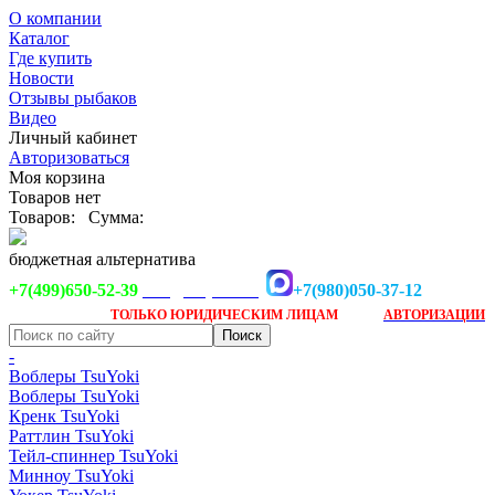
О компании
Каталог
Где купить
Новости
Отзывы рыбаков
Видео
Личный кабинет
Авторизоваться
Моя корзина
Товаров нет
Товаров:
Сумма:
бюджетная альтернатива
+7(499)650-52-39
+7(980)050-37-12
info@tsuyoki.ru
Заказ доступен
после
ТОЛЬКО
ЮРИДИЧЕСКИМ ЛИЦАМ
АВТОРИЗАЦИИ
-
Воблеры TsuYoki
Воблеры TsuYoki
Кренк TsuYoki
Раттлин TsuYoki
Тейл-спиннер TsuYoki
Минноу TsuYoki