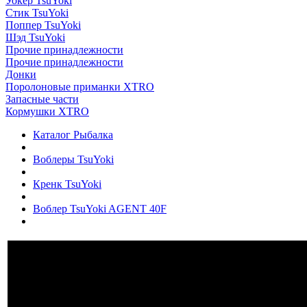
Уокер TsuYoki
Стик TsuYoki
Поппер TsuYoki
Шэд TsuYoki
Прочие принадлежности
Прочие принадлежности
Донки
Поролоновые приманки XTRO
Запасные части
Кормушки XTRO
Каталог Рыбалка
Воблеры TsuYoki
Кренк TsuYoki
Воблер TsuYoki AGENT 40F