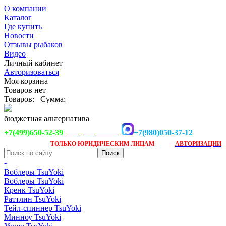
О компании
Каталог
Где купить
Новости
Отзывы рыбаков
Видео
Личный кабинет
Авторизоваться
Моя корзина
Товаров нет
Товаров:
Сумма:
бюджетная альтернатива
+7(499)650-52-39
+7(980)050-37-12
info@tsuyoki.ru
Заказ доступен
после
ТОЛЬКО
ЮРИДИЧЕСКИМ ЛИЦАМ
АВТОРИЗАЦИИ
-
Воблеры TsuYoki
Воблеры TsuYoki
Кренк TsuYoki
Раттлин TsuYoki
Тейл-спиннер TsuYoki
Минноу TsuYoki