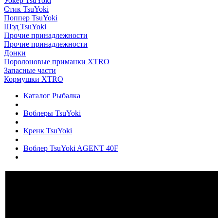
Уокер TsuYoki
Стик TsuYoki
Поппер TsuYoki
Шэд TsuYoki
Прочие принадлежности
Прочие принадлежности
Донки
Поролоновые приманки XTRO
Запасные части
Кормушки XTRO
Каталог Рыбалка
Воблеры TsuYoki
Кренк TsuYoki
Воблер TsuYoki AGENT 40F