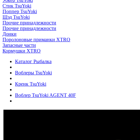
Уокер TsuYoki
Стик TsuYoki
Поппер TsuYoki
Шэд TsuYoki
Прочие принадлежности
Прочие принадлежности
Донки
Поролоновые приманки XTRO
Запасные части
Кормушки XTRO
Каталог Рыбалка
Воблеры TsuYoki
Кренк TsuYoki
Воблер TsuYoki AGENT 40F