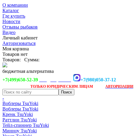
О компании
Каталог
Где купить
Новости
Отзывы рыбаков
Видео
Личный кабинет
Авторизоваться
Моя корзина
Товаров нет
Товаров:
Сумма:
бюджетная альтернатива
+7(499)650-52-39
+7(980)050-37-12
info@tsuyoki.ru
Заказ доступен
после
ТОЛЬКО
ЮРИДИЧЕСКИМ ЛИЦАМ
АВТОРИЗАЦИИ
-
Воблеры TsuYoki
Воблеры TsuYoki
Кренк TsuYoki
Раттлин TsuYoki
Тейл-спиннер TsuYoki
Минноу TsuYoki