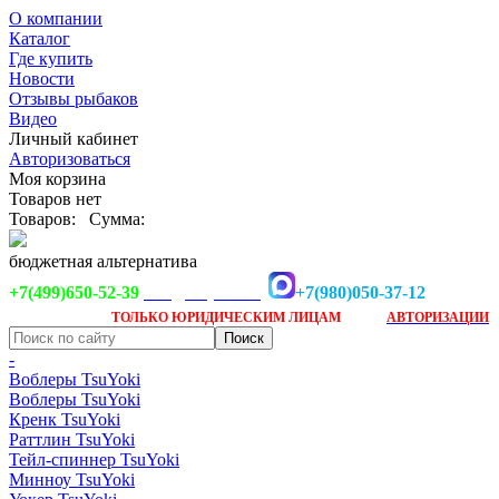
О компании
Каталог
Где купить
Новости
Отзывы рыбаков
Видео
Личный кабинет
Авторизоваться
Моя корзина
Товаров нет
Товаров:
Сумма:
бюджетная альтернатива
+7(499)650-52-39
+7(980)050-37-12
info@tsuyoki.ru
Заказ доступен
после
ТОЛЬКО
ЮРИДИЧЕСКИМ ЛИЦАМ
АВТОРИЗАЦИИ
-
Воблеры TsuYoki
Воблеры TsuYoki
Кренк TsuYoki
Раттлин TsuYoki
Тейл-спиннер TsuYoki
Минноу TsuYoki