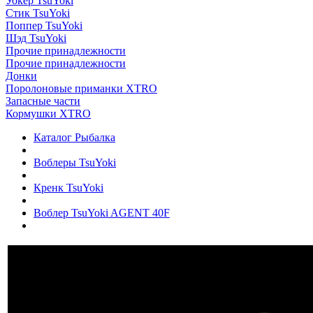
Уокер TsuYoki
Стик TsuYoki
Поппер TsuYoki
Шэд TsuYoki
Прочие принадлежности
Прочие принадлежности
Донки
Поролоновые приманки XTRO
Запасные части
Кормушки XTRO
Каталог Рыбалка
Воблеры TsuYoki
Кренк TsuYoki
Воблер TsuYoki AGENT 40F