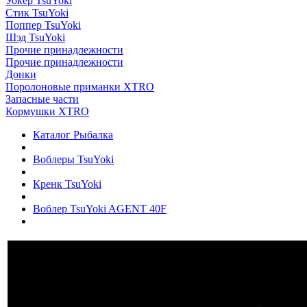
Уокер TsuYoki
Стик TsuYoki
Поппер TsuYoki
Шэд TsuYoki
Прочие принадлежности
Прочие принадлежности
Донки
Поролоновые приманки XTRO
Запасные части
Кормушки XTRO
Каталог Рыбалка
Воблеры TsuYoki
Кренк TsuYoki
Воблер TsuYoki AGENT 40F