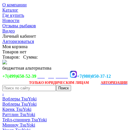
О компании
Каталог
Где купить
Новости
Отзывы рыбаков
Видео
Личный кабинет
Авторизоваться
Моя корзина
Товаров нет
Товаров:
Сумма:
бюджетная альтернатива
+7(499)650-52-39
+7(980)050-37-12
info@tsuyoki.ru
Заказ доступен
после
ТОЛЬКО
ЮРИДИЧЕСКИМ ЛИЦАМ
АВТОРИЗАЦИИ
-
Воблеры TsuYoki
Воблеры TsuYoki
Кренк TsuYoki
Раттлин TsuYoki
Тейл-спиннер TsuYoki
Минноу TsuYoki