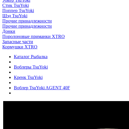
Уокер TsuYoki
Стик TsuYoki
Поппер TsuYoki
Шэд TsuYoki
Прочие принадлежности
Прочие принадлежности
Донки
Поролоновые приманки XTRO
Запасные части
Кормушки XTRO
Каталог Рыбалка
Воблеры TsuYoki
Кренк TsuYoki
Воблер TsuYoki AGENT 40F