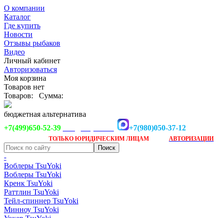
О компании
Каталог
Где купить
Новости
Отзывы рыбаков
Видео
Личный кабинет
Авторизоваться
Моя корзина
Товаров нет
Товаров:
Сумма:
бюджетная альтернатива
+7(499)650-52-39
+7(980)050-37-12
info@tsuyoki.ru
Заказ доступен
после
ТОЛЬКО
ЮРИДИЧЕСКИМ ЛИЦАМ
АВТОРИЗАЦИИ
-
Воблеры TsuYoki
Воблеры TsuYoki
Кренк TsuYoki
Раттлин TsuYoki
Тейл-спиннер TsuYoki
Минноу TsuYoki