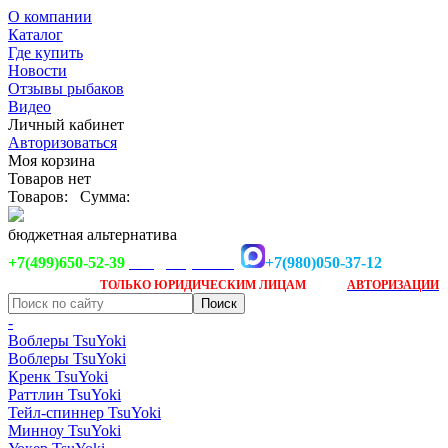
О компании
Каталог
Где купить
Новости
Отзывы рыбаков
Видео
Личный кабинет
Авторизоваться
Моя корзина
Товаров нет
Товаров:
Сумма:
бюджетная альтернатива
+7(499)650-52-39
+7(980)050-37-12
info@tsuyoki.ru
Заказ доступен
после
ТОЛЬКО
ЮРИДИЧЕСКИМ ЛИЦАМ
АВТОРИЗАЦИИ
-
Воблеры TsuYoki
Воблеры TsuYoki
Кренк TsuYoki
Раттлин TsuYoki
Тейл-спиннер TsuYoki
Минноу TsuYoki