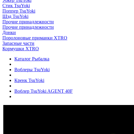
Уокер TsuYoki
Стик TsuYoki
Поппер TsuYoki
Шэд TsuYoki
Прочие принадлежности
Прочие принадлежности
Донки
Поролоновые приманки XTRO
Запасные части
Кормушки XTRO
Каталог Рыбалка
Воблеры TsuYoki
Кренк TsuYoki
Воблер TsuYoki AGENT 40F