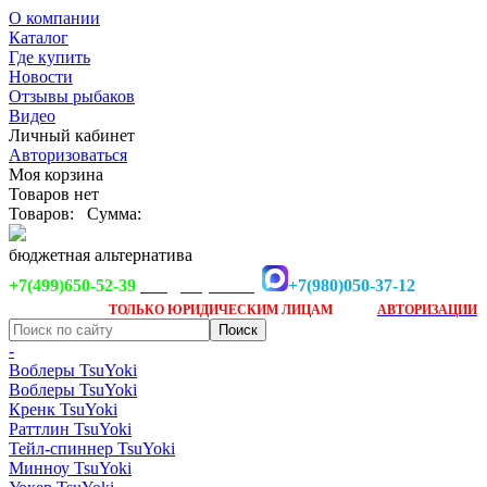
О компании
Каталог
Где купить
Новости
Отзывы рыбаков
Видео
Личный кабинет
Авторизоваться
Моя корзина
Товаров нет
Товаров:
Сумма:
бюджетная альтернатива
+7(499)650-52-39
+7(980)050-37-12
info@tsuyoki.ru
Заказ доступен
после
ТОЛЬКО
ЮРИДИЧЕСКИМ ЛИЦАМ
АВТОРИЗАЦИИ
-
Воблеры TsuYoki
Воблеры TsuYoki
Кренк TsuYoki
Раттлин TsuYoki
Тейл-спиннер TsuYoki
Минноу TsuYoki