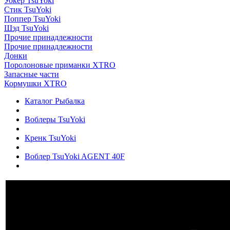
Уокер TsuYoki
Стик TsuYoki
Поппер TsuYoki
Шэд TsuYoki
Прочие принадлежности
Прочие принадлежности
Донки
Поролоновые приманки XTRO
Запасные части
Кормушки XTRO
Каталог Рыбалка
Воблеры TsuYoki
Кренк TsuYoki
Воблер TsuYoki AGENT 40F