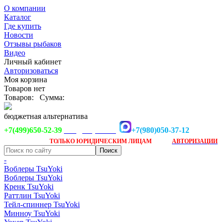
О компании
Каталог
Где купить
Новости
Отзывы рыбаков
Видео
Личный кабинет
Авторизоваться
Моя корзина
Товаров нет
Товаров:
Сумма:
бюджетная альтернатива
+7(499)650-52-39
+7(980)050-37-12
info@tsuyoki.ru
Заказ доступен
после
ТОЛЬКО
ЮРИДИЧЕСКИМ ЛИЦАМ
АВТОРИЗАЦИИ
-
Воблеры TsuYoki
Воблеры TsuYoki
Кренк TsuYoki
Раттлин TsuYoki
Тейл-спиннер TsuYoki
Минноу TsuYoki