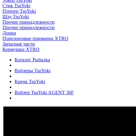
Уокер TsuYoki
Стик TsuYoki
Поппер TsuYoki
Шэд TsuYoki
Прочие принадлежности
Прочие принадлежности
Донки
Поролоновые приманки XTRO
Запасные части
Кормушки XTRO
Каталог Рыбалка
Воблеры TsuYoki
Кренк TsuYoki
Воблер TsuYoki AGENT 36F