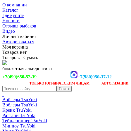
О компании
Каталог
Где купить
Новости
Отзывы рыбаков
Видео
Личный кабинет
Авторизоваться
Моя корзина
Товаров нет
Товаров:
Сумма:
бюджетная альтернатива
+7(499)650-52-39
+7(980)050-37-12
info@tsuyoki.ru
Заказ доступен
после
ТОЛЬКО
ЮРИДИЧЕСКИМ ЛИЦАМ
АВТОРИЗАЦИИ
-
Воблеры TsuYoki
Воблеры TsuYoki
Кренк TsuYoki
Раттлин TsuYoki
Тейл-спиннер TsuYoki
Минноу TsuYoki