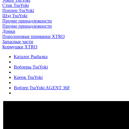
Уокер TsuYoki
Стик TsuYoki
Поппер TsuYoki
Шэд TsuYoki
Прочие принадлежности
Прочие принадлежности
Донки
Поролоновые приманки XTRO
Запасные части
Кормушки XTRO
Каталог Рыбалка
Воблеры TsuYoki
Кренк TsuYoki
Воблер TsuYoki AGENT 36F