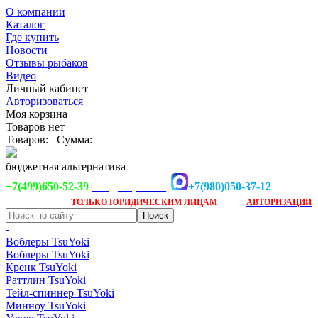
О компании
Каталог
Где купить
Новости
Отзывы рыбаков
Видео
Личный кабинет
Авторизоваться
Моя корзина
Товаров нет
Товаров:
Сумма:
бюджетная альтернатива
+7(499)650-52-39
+7(980)050-37-12
info@tsuyoki.ru
Заказ доступен
после
ТОЛЬКО
ЮРИДИЧЕСКИМ ЛИЦАМ
АВТОРИЗАЦИИ
-
Воблеры TsuYoki
Воблеры TsuYoki
Кренк TsuYoki
Раттлин TsuYoki
Тейл-спиннер TsuYoki
Минноу TsuYoki