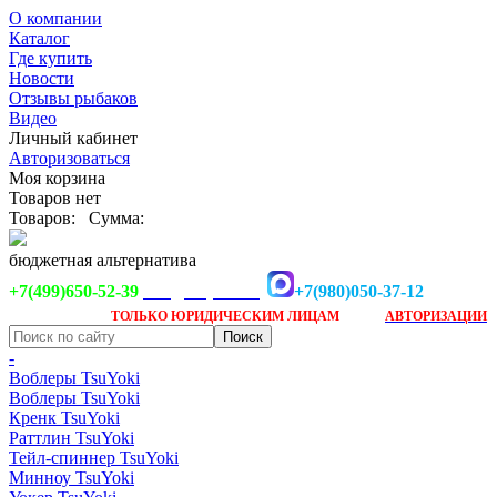
О компании
Каталог
Где купить
Новости
Отзывы рыбаков
Видео
Личный кабинет
Авторизоваться
Моя корзина
Товаров нет
Товаров:
Сумма:
бюджетная альтернатива
+7(499)650-52-39
+7(980)050-37-12
info@tsuyoki.ru
Заказ доступен
после
ТОЛЬКО
ЮРИДИЧЕСКИМ ЛИЦАМ
АВТОРИЗАЦИИ
-
Воблеры TsuYoki
Воблеры TsuYoki
Кренк TsuYoki
Раттлин TsuYoki
Тейл-спиннер TsuYoki
Минноу TsuYoki