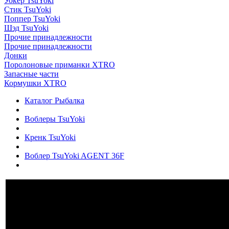
Уокер TsuYoki
Стик TsuYoki
Поппер TsuYoki
Шэд TsuYoki
Прочие принадлежности
Прочие принадлежности
Донки
Поролоновые приманки XTRO
Запасные части
Кормушки XTRO
Каталог Рыбалка
Воблеры TsuYoki
Кренк TsuYoki
Воблер TsuYoki AGENT 36F