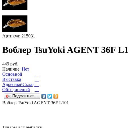
Артикул: 215031
Воблер TsuYoki AGENT 36F L
449 руб.
Наличие:
Нет
Основной
Выставка
АдресныйСклад
Объединеный
Поделиться...
Воблер TsuYoki AGENT 36F L101
Товары для рыбалки