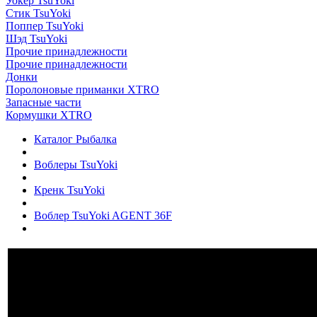
Уокер TsuYoki
Стик TsuYoki
Поппер TsuYoki
Шэд TsuYoki
Прочие принадлежности
Прочие принадлежности
Донки
Поролоновые приманки XTRO
Запасные части
Кормушки XTRO
Каталог Рыбалка
Воблеры TsuYoki
Кренк TsuYoki
Воблер TsuYoki AGENT 36F