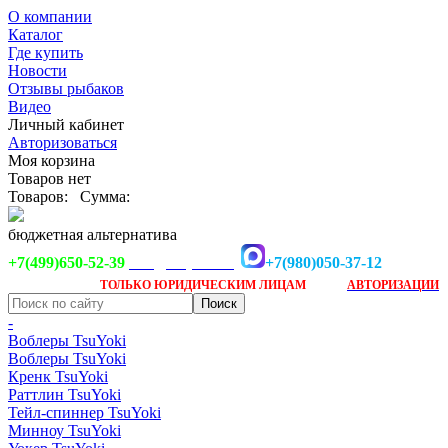
О компании
Каталог
Где купить
Новости
Отзывы рыбаков
Видео
Личный кабинет
Авторизоваться
Моя корзина
Товаров нет
Товаров:
Сумма:
бюджетная альтернатива
+7(499)650-52-39
+7(980)050-37-12
info@tsuyoki.ru
Заказ доступен
после
ТОЛЬКО
ЮРИДИЧЕСКИМ ЛИЦАМ
АВТОРИЗАЦИИ
-
Воблеры TsuYoki
Воблеры TsuYoki
Кренк TsuYoki
Раттлин TsuYoki
Тейл-спиннер TsuYoki
Минноу TsuYoki