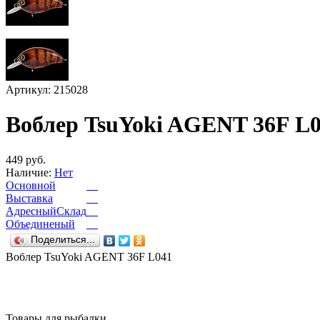
Артикул: 215028
Воблер TsuYoki AGENT 36F L
449 руб.
Наличие:
Нет
Основной
Выставка
АдресныйСклад
Объединеный
Поделиться...
Воблер TsuYoki AGENT 36F L041
Товары для рыбалки