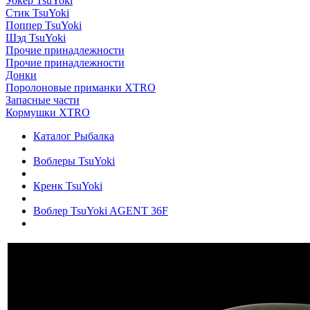
Уокер TsuYoki
Стик TsuYoki
Поппер TsuYoki
Шэд TsuYoki
Прочие принадлежности
Прочие принадлежности
Донки
Поролоновые приманки XTRO
Запасные части
Кормушки XTRO
Каталог Рыбалка
Воблеры TsuYoki
Кренк TsuYoki
Воблер TsuYoki AGENT 36F