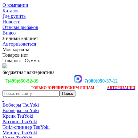
О компании
Каталог
Где купить
Новости
Отзывы рыбаков
Видео
Личный кабинет
Авторизоваться
Моя корзина
Товаров нет
Товаров:
Сумма:
бюджетная альтернатива
+7(499)650-52-39
+7(980)050-37-12
info@tsuyoki.ru
Заказ доступен
после
ТОЛЬКО
ЮРИДИЧЕСКИМ ЛИЦАМ
АВТОРИЗАЦИИ
-
Воблеры TsuYoki
Воблеры TsuYoki
Кренк TsuYoki
Раттлин TsuYoki
Тейл-спиннер TsuYoki
Минноу TsuYoki