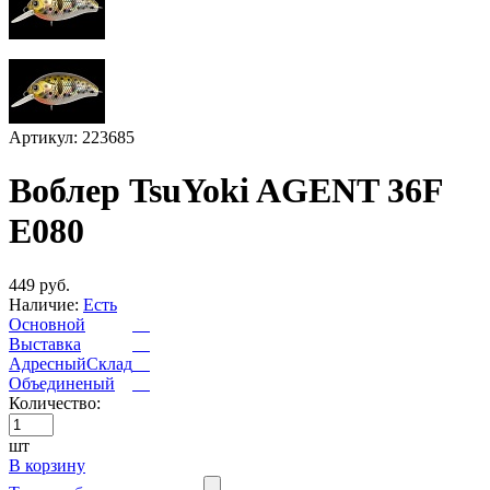
Артикул: 223685
Воблер TsuYoki AGENT 36F
E080
449 руб.
Наличие:
Есть
Основной
Выставка
АдресныйСклад
Объединеный
Количество:
шт
В корзину