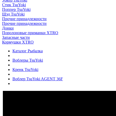
Уокер TsuYoki
Стик TsuYoki
Поппер TsuYoki
Шэд TsuYoki
Прочие принадлежности
Прочие принадлежности
Донки
Поролоновые приманки XTRO
Запасные части
Кормушки XTRO
Каталог Рыбалка
Воблеры TsuYoki
Кренк TsuYoki
Воблер TsuYoki AGENT 36F