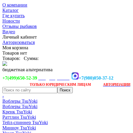
О компании
Каталог
Где купить
Новости
Отзывы рыбаков
Видео
Личный кабинет
Авторизоваться
Моя корзина
Товаров нет
Товаров:
Сумма:
бюджетная альтернатива
+7(499)650-52-39
+7(980)050-37-12
info@tsuyoki.ru
Заказ доступен
после
ТОЛЬКО
ЮРИДИЧЕСКИМ ЛИЦАМ
АВТОРИЗАЦИИ
-
Воблеры TsuYoki
Воблеры TsuYoki
Кренк TsuYoki
Раттлин TsuYoki
Тейл-спиннер TsuYoki
Минноу TsuYoki