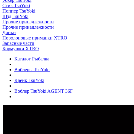
Уокер TsuYoki
Стик TsuYoki
Поппер TsuYoki
Шэд TsuYoki
Прочие принадлежности
Прочие принадлежности
Донки
Поролоновые приманки XTRO
Запасные части
Кормушки XTRO
Каталог Рыбалка
Воблеры TsuYoki
Кренк TsuYoki
Воблер TsuYoki AGENT 36F