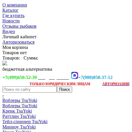
О компании
Каталог
Где купить
Новости
Отзывы рыбаков
Видео
Личный кабинет
Авторизоваться
Моя корзина
Товаров нет
Товаров:
Сумма:
бюджетная альтернатива
+7(499)650-52-39
+7(980)050-37-12
info@tsuyoki.ru
Заказ доступен
после
ТОЛЬКО
ЮРИДИЧЕСКИМ ЛИЦАМ
АВТОРИЗАЦИИ
-
Воблеры TsuYoki
Воблеры TsuYoki
Кренк TsuYoki
Раттлин TsuYoki
Тейл-спиннер TsuYoki
Минноу TsuYoki