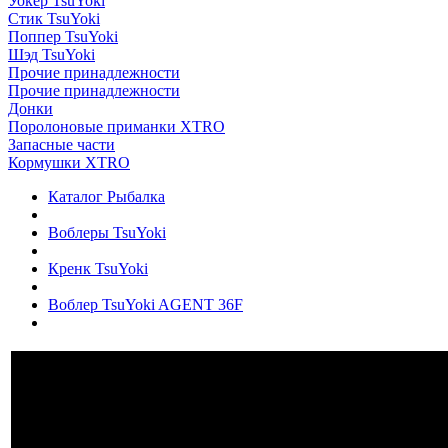
Уокер TsuYoki
Стик TsuYoki
Поппер TsuYoki
Шэд TsuYoki
Прочие принадлежности
Прочие принадлежности
Донки
Поролоновые приманки XTRO
Запасные части
Кормушки XTRO
Каталог Рыбалка
Воблеры TsuYoki
Кренк TsuYoki
Воблер TsuYoki AGENT 36F