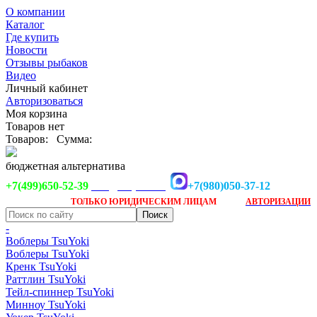
О компании
Каталог
Где купить
Новости
Отзывы рыбаков
Видео
Личный кабинет
Авторизоваться
Моя корзина
Товаров нет
Товаров:
Сумма:
бюджетная альтернатива
+7(499)650-52-39
+7(980)050-37-12
info@tsuyoki.ru
Заказ доступен
после
ТОЛЬКО
ЮРИДИЧЕСКИМ ЛИЦАМ
АВТОРИЗАЦИИ
-
Воблеры TsuYoki
Воблеры TsuYoki
Кренк TsuYoki
Раттлин TsuYoki
Тейл-спиннер TsuYoki
Минноу TsuYoki