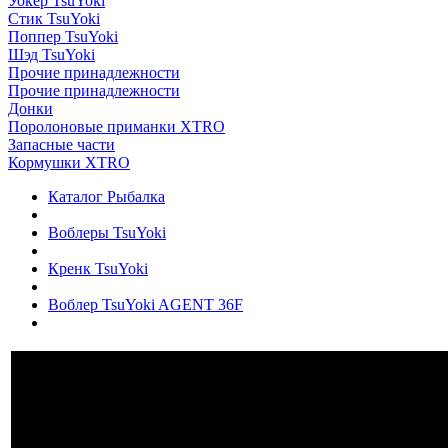
Уокер TsuYoki
Стик TsuYoki
Поппер TsuYoki
Шэд TsuYoki
Прочие принадлежности
Прочие принадлежности
Донки
Поролоновые приманки XTRO
Запасные части
Кормушки XTRO
Каталог Рыбалка
Воблеры TsuYoki
Кренк TsuYoki
Воблер TsuYoki AGENT 36F