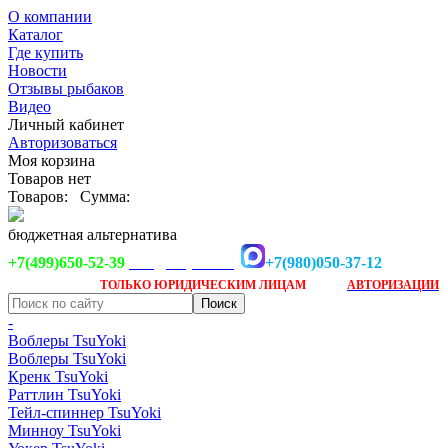
О компании
Каталог
Где купить
Новости
Отзывы рыбаков
Видео
Личный кабинет
Авторизоваться
Моя корзина
Товаров нет
Товаров:
Сумма:
бюджетная альтернатива
+7(499)650-52-39
+7(980)050-37-12
info@tsuyoki.ru
Заказ доступен
после
ТОЛЬКО
ЮРИДИЧЕСКИМ ЛИЦАМ
АВТОРИЗАЦИИ
-
Воблеры TsuYoki
Воблеры TsuYoki
Кренк TsuYoki
Раттлин TsuYoki
Тейл-спиннер TsuYoki
Минноу TsuYoki