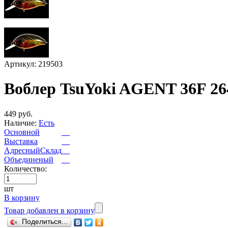
Артикул: 219503
Воблер TsuYoki AGENT 36F 2
449 руб.
Наличие:
Есть
Основной
Выставка
АдресныйСклад
Объединеный
Количество:
шт
В корзину
Товар добавлен в корзину
Поделиться...