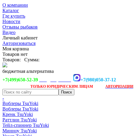
О компании
Каталог
Где купить
Новости
Отзывы рыбаков
Видео
Личный кабинет
Авторизоваться
Моя корзина
Товаров нет
Товаров:
Сумма:
бюджетная альтернатива
+7(499)650-52-39
+7(980)050-37-12
info@tsuyoki.ru
Заказ доступен
после
ТОЛЬКО
ЮРИДИЧЕСКИМ ЛИЦАМ
АВТОРИЗАЦИИ
-
Воблеры TsuYoki
Воблеры TsuYoki
Кренк TsuYoki
Раттлин TsuYoki
Тейл-спиннер TsuYoki
Минноу TsuYoki