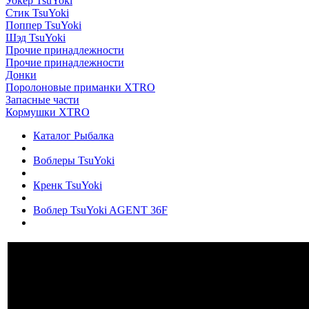
Уокер TsuYoki
Стик TsuYoki
Поппер TsuYoki
Шэд TsuYoki
Прочие принадлежности
Прочие принадлежности
Донки
Поролоновые приманки XTRO
Запасные части
Кормушки XTRO
Каталог Рыбалка
Воблеры TsuYoki
Кренк TsuYoki
Воблер TsuYoki AGENT 36F