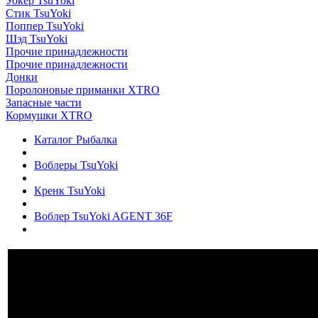
Уокер TsuYoki
Стик TsuYoki
Поппер TsuYoki
Шэд TsuYoki
Прочие принадлежности
Прочие принадлежности
Донки
Поролоновые приманки XTRO
Запасные части
Кормушки XTRO
Каталог Рыбалка
Воблеры TsuYoki
Кренк TsuYoki
Воблер TsuYoki AGENT 36F