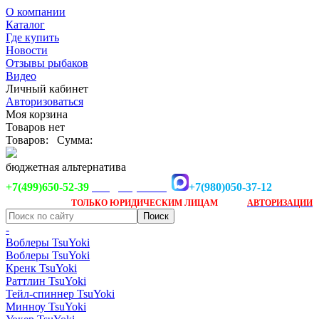
О компании
Каталог
Где купить
Новости
Отзывы рыбаков
Видео
Личный кабинет
Авторизоваться
Моя корзина
Товаров нет
Товаров:
Сумма:
бюджетная альтернатива
+7(499)650-52-39
+7(980)050-37-12
info@tsuyoki.ru
Заказ доступен
после
ТОЛЬКО
ЮРИДИЧЕСКИМ ЛИЦАМ
АВТОРИЗАЦИИ
-
Воблеры TsuYoki
Воблеры TsuYoki
Кренк TsuYoki
Раттлин TsuYoki
Тейл-спиннер TsuYoki
Минноу TsuYoki