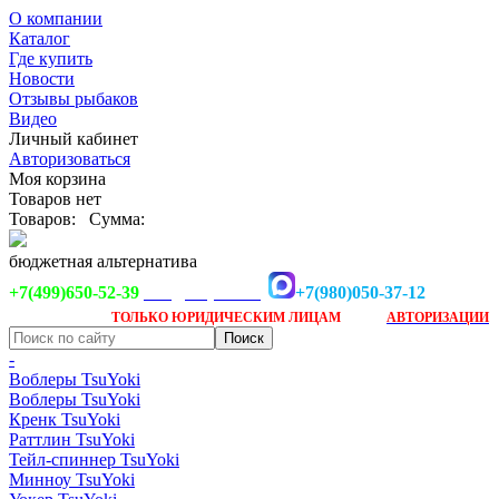
О компании
Каталог
Где купить
Новости
Отзывы рыбаков
Видео
Личный кабинет
Авторизоваться
Моя корзина
Товаров нет
Товаров:
Сумма:
бюджетная альтернатива
+7(499)650-52-39
+7(980)050-37-12
info@tsuyoki.ru
Заказ доступен
после
ТОЛЬКО
ЮРИДИЧЕСКИМ ЛИЦАМ
АВТОРИЗАЦИИ
-
Воблеры TsuYoki
Воблеры TsuYoki
Кренк TsuYoki
Раттлин TsuYoki
Тейл-спиннер TsuYoki
Минноу TsuYoki