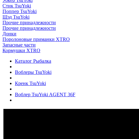
Уокер TsuYoki
Стик TsuYoki
Поппер TsuYoki
Шэд TsuYoki
Прочие принадлежности
Прочие принадлежности
Донки
Поролоновые приманки XTRO
Запасные части
Кормушки XTRO
Каталог Рыбалка
Воблеры TsuYoki
Кренк TsuYoki
Воблер TsuYoki AGENT 36F