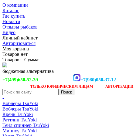
О компании
Каталог
Где купить
Новости
Отзывы рыбаков
Видео
Личный кабинет
Авторизоваться
Моя корзина
Товаров нет
Товаров:
Сумма:
бюджетная альтернатива
+7(499)650-52-39
+7(980)050-37-12
info@tsuyoki.ru
Заказ доступен
после
ТОЛЬКО
ЮРИДИЧЕСКИМ ЛИЦАМ
АВТОРИЗАЦИИ
-
Воблеры TsuYoki
Воблеры TsuYoki
Кренк TsuYoki
Раттлин TsuYoki
Тейл-спиннер TsuYoki
Минноу TsuYoki