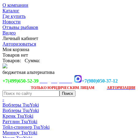
О компании
Каталог
Где купить
Новости
Отзывы рыбаков
Видео
Личный кабинет
Авторизоваться
Моя корзина
Товаров нет
Товаров:
Сумма:
бюджетная альтернатива
+7(499)650-52-39
+7(980)050-37-12
info@tsuyoki.ru
Заказ доступен
после
ТОЛЬКО
ЮРИДИЧЕСКИМ ЛИЦАМ
АВТОРИЗАЦИИ
-
Воблеры TsuYoki
Воблеры TsuYoki
Кренк TsuYoki
Раттлин TsuYoki
Тейл-спиннер TsuYoki
Минноу TsuYoki