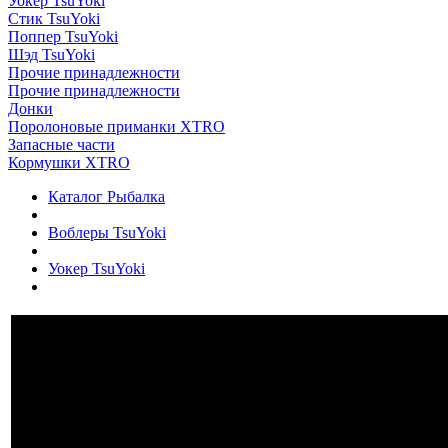
Уокер TsuYoki
Стик TsuYoki
Поппер TsuYoki
Шэд TsuYoki
Прочие принадлежности
Прочие принадлежности
Донки
Поролоновые приманки XTRO
Запасные части
Кормушки XTRO
Каталог Рыбалка
Воблеры TsuYoki
Уокер TsuYoki