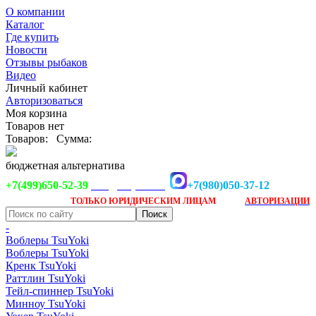
О компании
Каталог
Где купить
Новости
Отзывы рыбаков
Видео
Личный кабинет
Авторизоваться
Моя корзина
Товаров нет
Товаров:
Сумма:
бюджетная альтернатива
+7(499)650-52-39
+7(980)050-37-12
info@tsuyoki.ru
Заказ доступен
после
ТОЛЬКО
ЮРИДИЧЕСКИМ ЛИЦАМ
АВТОРИЗАЦИИ
-
Воблеры TsuYoki
Воблеры TsuYoki
Кренк TsuYoki
Раттлин TsuYoki
Тейл-спиннер TsuYoki
Минноу TsuYoki