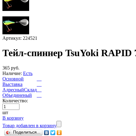
Артикул: 224521
Тейл-спиннер TsuYoki RAPID 
365 руб.
Наличие:
Есть
Основной
Выставка
АдресныйСклад
Объединеный
Количество:
шт
В корзину
Товар добавлен в корзину
Поделиться...