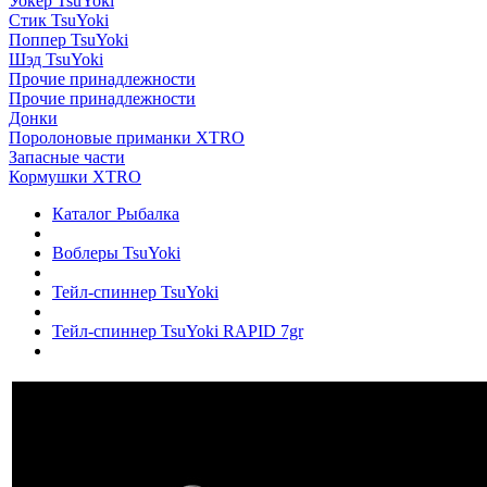
Уокер TsuYoki
Стик TsuYoki
Поппер TsuYoki
Шэд TsuYoki
Прочие принадлежности
Прочие принадлежности
Донки
Поролоновые приманки XTRO
Запасные части
Кормушки XTRO
Каталог Рыбалка
Воблеры TsuYoki
Тейл-спиннер TsuYoki
Тейл-спиннер TsuYoki RAPID 7gr