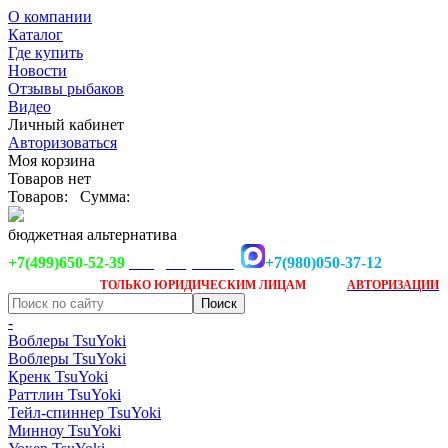
О компании
Каталог
Где купить
Новости
Отзывы рыбаков
Видео
Личный кабинет
Авторизоваться
Моя корзина
Товаров нет
Товаров:
Сумма:
бюджетная альтернатива
+7(499)650-52-39
+7(980)050-37-12
info@tsuyoki.ru
Заказ доступен
после
ТОЛЬКО
ЮРИДИЧЕСКИМ ЛИЦАМ
АВТОРИЗАЦИИ
-
Воблеры TsuYoki
Воблеры TsuYoki
Кренк TsuYoki
Раттлин TsuYoki
Тейл-спиннер TsuYoki
Минноу TsuYoki