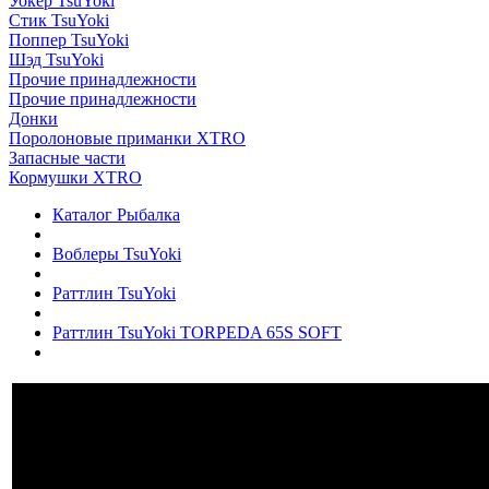
Уокер TsuYoki
Стик TsuYoki
Поппер TsuYoki
Шэд TsuYoki
Прочие принадлежности
Прочие принадлежности
Донки
Поролоновые приманки XTRO
Запасные части
Кормушки XTRO
Каталог Рыбалка
Воблеры TsuYoki
Раттлин TsuYoki
Раттлин TsuYoki TORPEDA 65S SOFT