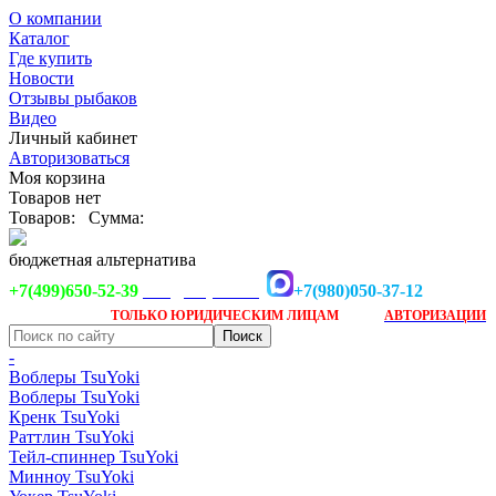
О компании
Каталог
Где купить
Новости
Отзывы рыбаков
Видео
Личный кабинет
Авторизоваться
Моя корзина
Товаров нет
Товаров:
Сумма:
бюджетная альтернатива
+7(499)650-52-39
+7(980)050-37-12
info@tsuyoki.ru
Заказ доступен
после
ТОЛЬКО
ЮРИДИЧЕСКИМ ЛИЦАМ
АВТОРИЗАЦИИ
-
Воблеры TsuYoki
Воблеры TsuYoki
Кренк TsuYoki
Раттлин TsuYoki
Тейл-спиннер TsuYoki
Минноу TsuYoki