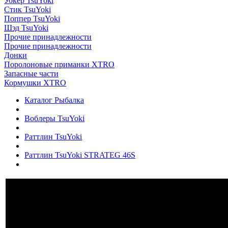
Уокер TsuYoki
Стик TsuYoki
Поппер TsuYoki
Шэд TsuYoki
Прочие принадлежности
Прочие принадлежности
Донки
Поролоновые приманки XTRO
Запасные части
Кормушки XTRO
Каталог Рыбалка
Воблеры TsuYoki
Раттлин TsuYoki
Раттлин TsuYoki STRATEG 46S