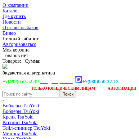
О компании
Каталог
Где купить
Новости
Отзывы рыбаков
Видео
Личный кабинет
Авторизоваться
Моя корзина
Товаров нет
Товаров:
Сумма:
бюджетная альтернатива
+7(499)650-52-39
+7(980)050-37-12
info@tsuyoki.ru
Заказ доступен
после
ТОЛЬКО
ЮРИДИЧЕСКИМ ЛИЦАМ
АВТОРИЗАЦИИ
-
Воблеры TsuYoki
Воблеры TsuYoki
Кренк TsuYoki
Раттлин TsuYoki
Тейл-спиннер TsuYoki
Минноу TsuYoki