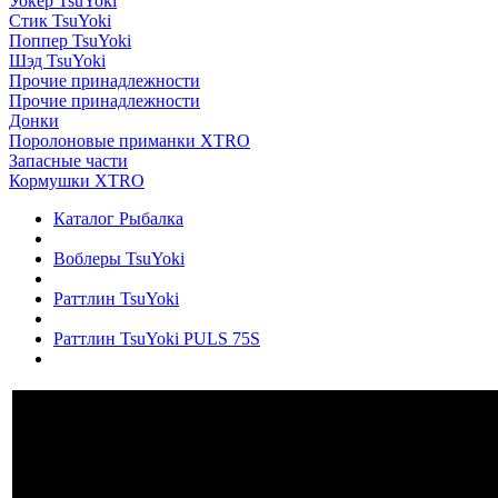
Уокер TsuYoki
Стик TsuYoki
Поппер TsuYoki
Шэд TsuYoki
Прочие принадлежности
Прочие принадлежности
Донки
Поролоновые приманки XTRO
Запасные части
Кормушки XTRO
Каталог Рыбалка
Воблеры TsuYoki
Раттлин TsuYoki
Раттлин TsuYoki PULS 75S