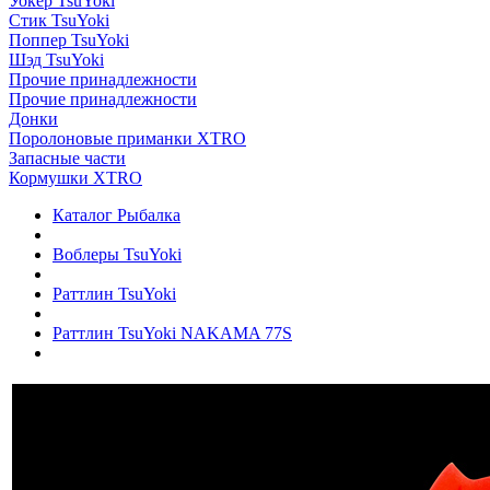
Уокер TsuYoki
Стик TsuYoki
Поппер TsuYoki
Шэд TsuYoki
Прочие принадлежности
Прочие принадлежности
Донки
Поролоновые приманки XTRO
Запасные части
Кормушки XTRO
Каталог Рыбалка
Воблеры TsuYoki
Раттлин TsuYoki
Раттлин TsuYoki NAKAMA 77S