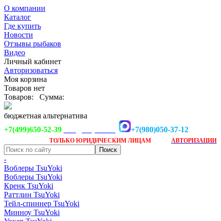
О компании
Каталог
Где купить
Новости
Отзывы рыбаков
Видео
Личный кабинет
Авторизоваться
Моя корзина
Товаров нет
Товаров:
Сумма:
бюджетная альтернатива
+7(499)650-52-39
+7(980)050-37-12
info@tsuyoki.ru
Заказ доступен
после
ТОЛЬКО
ЮРИДИЧЕСКИМ ЛИЦАМ
АВТОРИЗАЦИИ
-
Воблеры TsuYoki
Воблеры TsuYoki
Кренк TsuYoki
Раттлин TsuYoki
Тейл-спиннер TsuYoki
Минноу TsuYoki