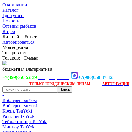
О компании
Каталог
Где купить
Новости
Отзывы рыбаков
Видео
Личный кабинет
Авторизоваться
Моя корзина
Товаров нет
Товаров:
Сумма:
бюджетная альтернатива
+7(499)650-52-39
+7(980)050-37-12
info@tsuyoki.ru
Заказ доступен
после
ТОЛЬКО
ЮРИДИЧЕСКИМ ЛИЦАМ
АВТОРИЗАЦИИ
-
Воблеры TsuYoki
Воблеры TsuYoki
Кренк TsuYoki
Раттлин TsuYoki
Тейл-спиннер TsuYoki
Минноу TsuYoki