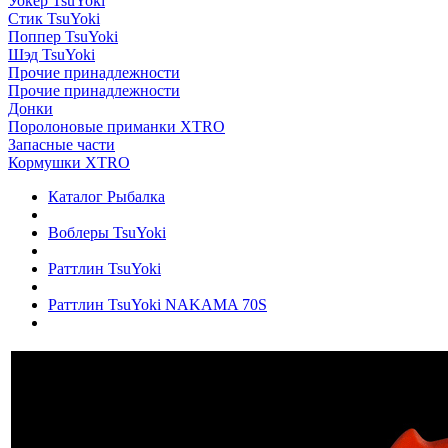
Уокер TsuYoki
Стик TsuYoki
Поппер TsuYoki
Шэд TsuYoki
Прочие принадлежности
Прочие принадлежности
Донки
Поролоновые приманки XTRO
Запасные части
Кормушки XTRO
Каталог Рыбалка
Воблеры TsuYoki
Раттлин TsuYoki
Раттлин TsuYoki NAKAMA 70S