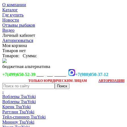
О компании
Каталог
Где купить
Новости
Отзывы рыбаков
Видео
Личный кабинет
Авторизоваться
Моя корзина
Товаров нет
Товаров:
Сумма:
бюджетная альтернатива
+7(499)650-52-39
+7(980)050-37-12
info@tsuyoki.ru
Заказ доступен
после
ТОЛЬКО
ЮРИДИЧЕСКИМ ЛИЦАМ
АВТОРИЗАЦИИ
-
Воблеры TsuYoki
Воблеры TsuYoki
Кренк TsuYoki
Раттлин TsuYoki
Тейл-спиннер TsuYoki
Минноу TsuYoki