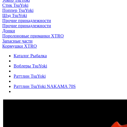
Уокер TsuYoki
Стик TsuYoki
Поппер TsuYoki
Шэд TsuYoki
Прочие принадлежности
Прочие принадлежности
Донки
Поролоновые приманки XTRO
Запасные части
Кормушки XTRO
Каталог Рыбалка
Воблеры TsuYoki
Раттлин TsuYoki
Раттлин TsuYoki NAKAMA 70S