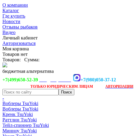
О компании
Каталог
Где купить
Новости
Отзывы рыбаков
Видео
Личный кабинет
Авторизоваться
Моя корзина
Товаров нет
Товаров:
Сумма:
бюджетная альтернатива
+7(499)650-52-39
+7(980)050-37-12
info@tsuyoki.ru
Заказ доступен
после
ТОЛЬКО
ЮРИДИЧЕСКИМ ЛИЦАМ
АВТОРИЗАЦИИ
-
Воблеры TsuYoki
Воблеры TsuYoki
Кренк TsuYoki
Раттлин TsuYoki
Тейл-спиннер TsuYoki
Минноу TsuYoki