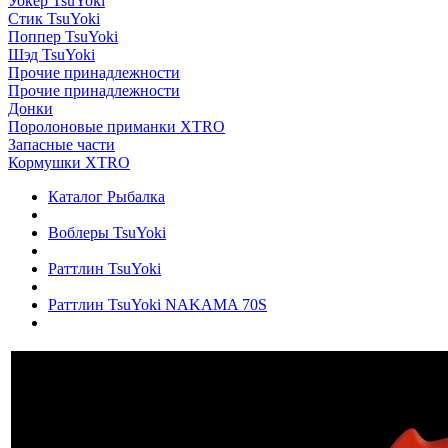
Уокер TsuYoki
Стик TsuYoki
Поппер TsuYoki
Шэд TsuYoki
Прочие принадлежности
Прочие принадлежности
Донки
Поролоновые приманки XTRO
Запасные части
Кормушки XTRO
Каталог Рыбалка
Воблеры TsuYoki
Раттлин TsuYoki
Раттлин TsuYoki NAKAMA 70S