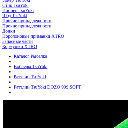
Уокер TsuYoki
Стик TsuYoki
Поппер TsuYoki
Шэд TsuYoki
Прочие принадлежности
Прочие принадлежности
Донки
Поролоновые приманки XTRO
Запасные части
Кормушки XTRO
Каталог Рыбалка
Воблеры TsuYoki
Раттлин TsuYoki
Раттлин TsuYoki DOZO 90S SOFT