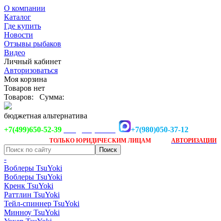
О компании
Каталог
Где купить
Новости
Отзывы рыбаков
Видео
Личный кабинет
Авторизоваться
Моя корзина
Товаров нет
Товаров:
Сумма:
бюджетная альтернатива
+7(499)650-52-39
+7(980)050-37-12
info@tsuyoki.ru
Заказ доступен
после
ТОЛЬКО
ЮРИДИЧЕСКИМ ЛИЦАМ
АВТОРИЗАЦИИ
-
Воблеры TsuYoki
Воблеры TsuYoki
Кренк TsuYoki
Раттлин TsuYoki
Тейл-спиннер TsuYoki
Минноу TsuYoki