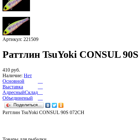
Артикул: 221509
Раттлин TsuYoki CONSUL 90S
410 руб.
Наличие:
Нет
Основной
Выставка
АдресныйСклад
Объединеный
Поделиться...
Раттлин TsuYoki CONSUL 90S 072CH
Товары для рыбалки