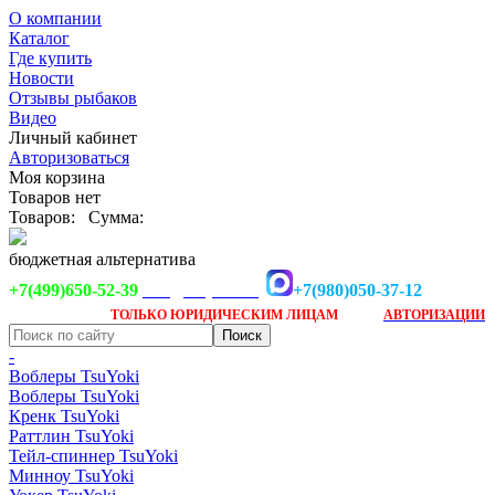
О компании
Каталог
Где купить
Новости
Отзывы рыбаков
Видео
Личный кабинет
Авторизоваться
Моя корзина
Товаров нет
Товаров:
Сумма:
бюджетная альтернатива
+7(499)650-52-39
+7(980)050-37-12
info@tsuyoki.ru
Заказ доступен
после
ТОЛЬКО
ЮРИДИЧЕСКИМ ЛИЦАМ
АВТОРИЗАЦИИ
-
Воблеры TsuYoki
Воблеры TsuYoki
Кренк TsuYoki
Раттлин TsuYoki
Тейл-спиннер TsuYoki
Минноу TsuYoki