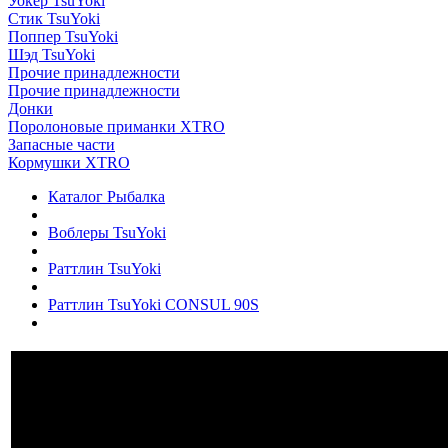
Уокер TsuYoki
Стик TsuYoki
Поппер TsuYoki
Шэд TsuYoki
Прочие принадлежности
Прочие принадлежности
Донки
Поролоновые приманки XTRO
Запасные части
Кормушки XTRO
Каталог Рыбалка
Воблеры TsuYoki
Раттлин TsuYoki
Раттлин TsuYoki CONSUL 90S