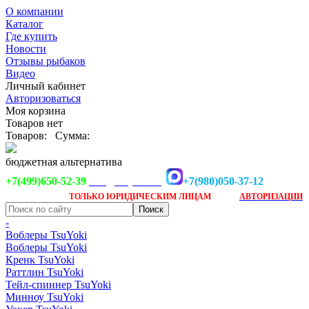
О компании
Каталог
Где купить
Новости
Отзывы рыбаков
Видео
Личный кабинет
Авторизоваться
Моя корзина
Товаров нет
Товаров:
Сумма:
бюджетная альтернатива
+7(499)650-52-39
+7(980)050-37-12
info@tsuyoki.ru
Заказ доступен
после
ТОЛЬКО
ЮРИДИЧЕСКИМ ЛИЦАМ
АВТОРИЗАЦИИ
-
Воблеры TsuYoki
Воблеры TsuYoki
Кренк TsuYoki
Раттлин TsuYoki
Тейл-спиннер TsuYoki
Минноу TsuYoki