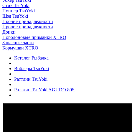
Уокер TsuYoki
Стик TsuYoki
Поппер TsuYoki
Шэд TsuYoki
Прочие принадлежности
Прочие принадлежности
Донки
Поролоновые приманки XTRO
Запасные части
Кормушки XTRO
Каталог Рыбалка
Воблеры TsuYoki
Раттлин TsuYoki
Раттлин TsuYoki AGUDO 80S